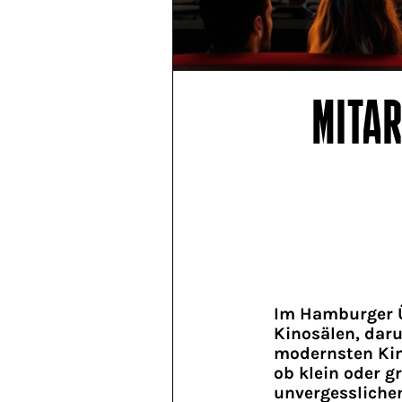
MITA
Im Hamburger Ü
Kinosälen, daru
modernsten Kin
ob klein oder g
unvergesslichen