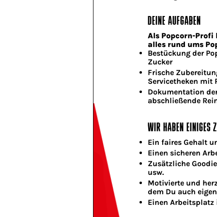
DEINE AUFGABEN
Als Popcorn-Prof
alles rund ums Po
Bestückung der Po
Zucker
Frische Zubereitu
Servicetheken mit
Dokumentation der
abschließende Rei
WIR HABEN EINIGES Z
Ein faires Gehalt u
Einen sicheren Arb
Zusätzliche Goodie
usw.
Motivierte und her
dem Du auch eigen
Einen Arbeitsplatz