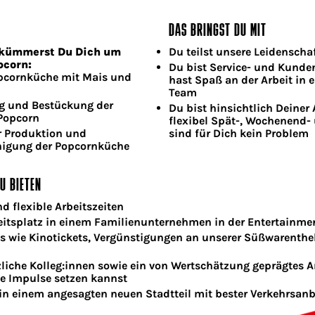
DAS BRINGST DU MIT
i kümmerst Du Dich um
Du teilst unsere Leidenschaf
pcorn:
Du bist Service- und Kunden
pcornküche mit Mais und
hast Spaß an der Arbeit in 
Team
ng und Bestückung der
Du bist hinsichtlich Deiner 
 Popcorn
flexibel Spät-, Wochenend- 
 Produktion und
sind für Dich kein Problem
nigung der Popcornküche
U BIETEN
nd flexible Arbeitszeiten
eitsplatz in einem Familienunternehmen in der Entertainm
s wie Kinotickets, Vergünstigungen an unserer Süßwarenth
zliche Kolleg:innen sowie ein von Wertschätzung geprägtes A
e Impulse setzen kannst
 in einem angesagten neuen Stadtteil mit bester Verkehrsa